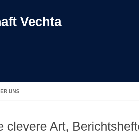
aft Vechta
BER UNS
e clevere Art, Berichtshef