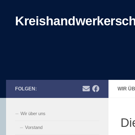
Zum Inhalt springen
Kreishandwerkersch
FOLGEN:
WIR Ü
Wir über uns
Di
Vorstand