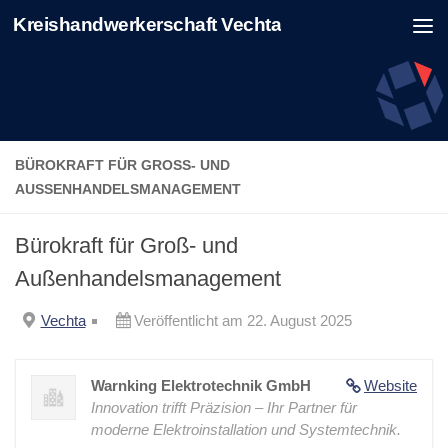
Kreishandwerkerschaft Vechta
Zum Inhalt springen
BÜROKRAFT FÜR GROSS- UND A
USSENHANDELSMANAGEMENT
Bürokraft für Groß- und
Außenhandelsmanagement
Vechta
Veröffentlicht am 22. August 2025
Warnking Elektrotechnik GmbH
Website
Innovation trifft Präzision – Ihr Partner für
moderne Elektroinstallation und Systemtechnik.