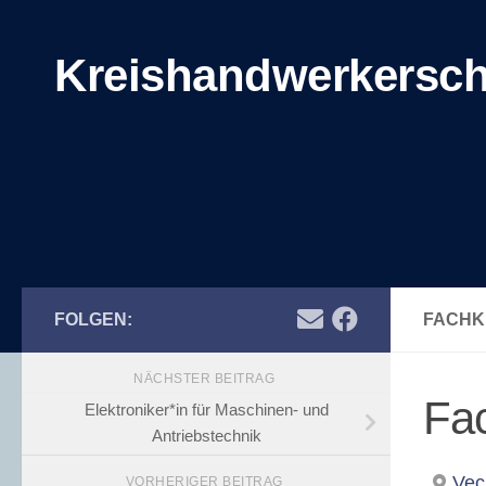
Zum Inhalt springen
Kreishandwerkersch
FOLGEN:
FACHK
NÄCHSTER BEITRAG
Fac
Elektroniker*in für Maschinen- und
Antriebstechnik
Vec
VORHERIGER BEITRAG