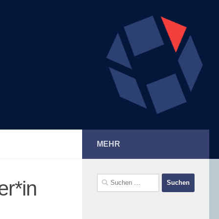
MEHR
Suchen
er*in
nach: